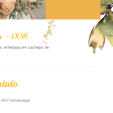
a - 008
s, enfeitada em cachepó de
tato
-6117 (whatsapp)