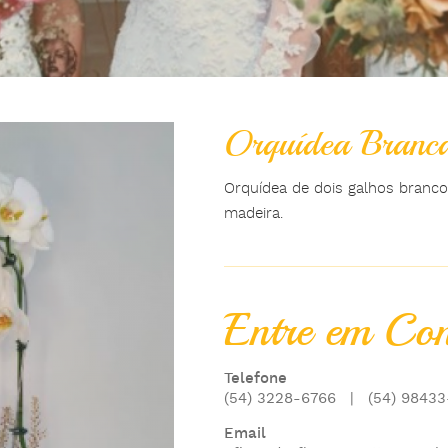
Orquídea Branc
Orquídea de dois galhos branco
madeira.
Entre em Con
Telefone
(54) 3228-6766
|
(54) 98433
Email