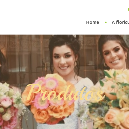
Home
A floric
Produtos